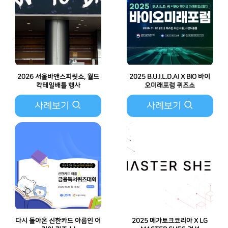
2026 서울바앤스피릿쇼, 월드
2025 B.U.I.L.D.AI X BIO 바이
칵테일배틀 행사
오미래포럼 퀴즈쇼
사례보기
사례보기
다시 돌아온 신한카드 아름인 어
2025 메가토크코리아 X LG