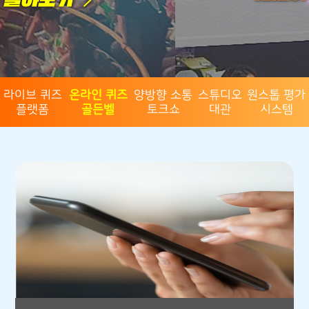
라이브 퀴즈
온라인 퀴즈
양방향 소통
스튜디오
원스톱 평가
플랫폼
골든벨
토크쇼
대관
시스템