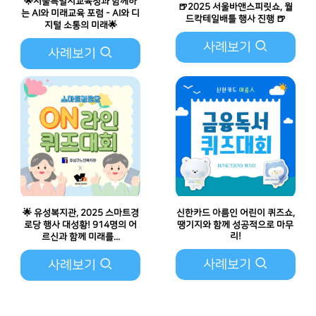
🌟서울특별시교육청과 함께하
🍺2025 서울바앤스피릿쇼, 월
는 AI와 미래교육 포럼 - AI와 디
드칵테일배틀 행사 진행 🍺
지털 소통의 미래🌟
사례보기
사례보기
🌟 유성복지관, 2025 스마트경
신한카드 아름인 어린이 퀴즈쇼,
로당 행사 대성황! 914명의 어
땡기지와 함께 성공적으로 마무
리!
르신과 함께 미래를...
사례보기
사례보기